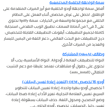
سمة الواجهة الخلفية المجتمعية
أفضل سمة لواجهة أودو الخلفية مع أبرز الميزات المتقدمة على
الإطلاق. احصل على عرض مخصص أثناء العمل على النظام
الخلفي مع مجموعة واسعة من الخيارات. سمة Spiffy تحتوي
على 3 في 1 من أنماط السمات، تطبيق الويب التقدمي، استجابة
كاملة لجميع التطبيقات، أيقونات التطبيقات القابلة للتخصيص،
درج التطبيقات مع البحث العالمي، دعم اللغة من اليمين لليسار
والعديد من الميزات الأخرى.
وظائف OdooAI المشتركة
النواة للتطبيقات العامة لـ أودوAI. النواة الأساسية، يجب ألا
تحتوي على حقول أو مشاهدات تعتمد عليها، مع دعم التثبيت
التلقائي (auto_install)
أودو 16 تخصيص OEM (التعزيز، إعادة تعيين البيانات)
1 تخصيص أودو بنقرة واحدة، إعادة تعيين البيانات للتطوير
السريع، تعيين العلامة التجارية، تعزيز الأداء، إعادة ضبط البيانات،
وضع التصحيح، ومحول اللغة. حذف البيانات بسهولة، إعادة
تعيين دليل الحسابات. تخصيص أودو الخاص بي.